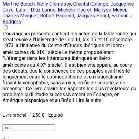
Martine Baruch
,
Nelly Clémessy
,
Chantal Colonge
,
Jacqueline
Covo
,
Luis F. Dìaz Larios
,
Michèle Flouret
,
Marlyse Meyer
,
Charles Minguet
,
Robert Pageard
,
Jacques Penot
,
Eamonn J.
Rodgers
L'ouvrage ici présenté contient les actes de la table ronde qui
s'est réunie à l'Université de Lille III, les 15 et 16 décembre
1973, à l'initiative du Centre d'Etudes Ibériques et Ibéro-
e
américaines du XIX
siècle.Le thème proposé était:
"L'étranger dans les littératures ibériques et ibéro-
e
américaines au XIX
siècle". Il est bien vite apparu, au cours
des débats, que la conscience de ces peuples avait hésité
longuement entre le cosmopolitisme et un nationalisme
frisant la xénophobie, sans arriver, en fin de compte, à se
prononcer. Ce livre éclaire les aspects les plus révélateurs du
problème qu'il étudie successivement en Espagne, en
Amérique hispanique et au Brésil.
Lire la suite
- Epuisé
Livre broché
-
12,50 €