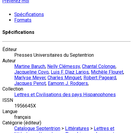
Prévenez-moi
Spécifications
Formats
Spécifications
Éditeur
Presses Universitaires du Septentrion
Auteur
Martine Baruch
,
Nelly Clémessy
,
Chantal Colonge
,
Jacqueline Covo
,
Luis F. Dìaz Larios
,
Michèle Flouret
,
Marlyse Meyer
,
Charles Minguet
,
Robert Pageard
,
Jacques Penot
,
Eamonn J. Rodgers
,
Collection
Lettres et Civilisations des pays Hispanophones
ISSN
1956645X
Langue
français
Catégorie (éditeur)
Catalogue Septentrion
>
Littératures
>
Lettres et