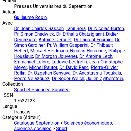
Éditeur
Presses Universitaires du Septentrion
Auteur
Guillaume Robin
,
Avec
Dr. Jean Charles Basson
,
Tanil Bora
,
Dr. Nicolas Burton
,
Pr. Simon Chadwick
,
Dr. Efthalia Chatzigianni
,
Didier
Demazière
,
Antoine Derouet
,
Dr. Laurent Fournier
,
Dr.
Simon Gardiner
,
Pr. William Gasparini
,
Dr. Thibault
Hebert
,
Mickaël Heidmann
,
Nicolas Hourcade
,
Philippe
Housiaux
,
Dr. Morgan Jouvenet
,
Dr. Antoine Lech
,
Emmanuel Lelore
,
Ludovic Lestrelin
,
Jean-Christophe
Meyer
,
Michel Pautot
,
Dr. David Ranc
,
Pierre-Olivier
Rollin
,
Dr. Ozgehan Senyuva
,
Dr. Anastassia Tsoukala
,
Pedro Velazquez
,
Dr. Roger Welch
,
Julien Zylberstein
,
Collection
Sport et Sciences Sociales
ISSN
17622123
Langue
français
Catégorie (éditeur)
Catalogue Septentrion
>
Sciences économiques,
sciences sociales
>
Sport