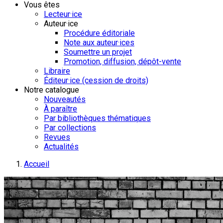
Vous êtes
Lecteur·ice
Auteur·ice
Procédure éditoriale
Note aux auteur·ices
Soumettre un projet
Promotion, diffusion, dépôt-vente
Libraire
Éditeur·ice (cession de droits)
Notre catalogue
Nouveautés
À paraître
Par bibliothèques thématiques
Par collections
Revues
Actualités
Accueil