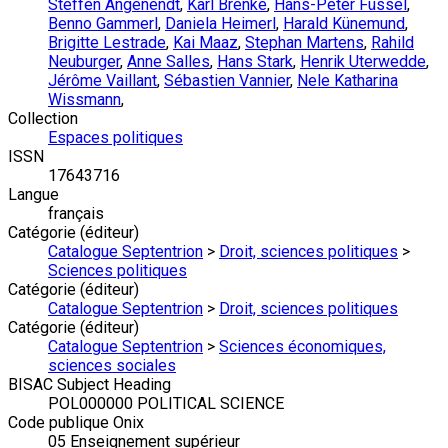
Steffen Angenendt
,
Karl Brenke
,
Hans-Peter Füssel
,
Benno Gammerl
,
Daniela Heimerl
,
Harald Künemund
,
Brigitte Lestrade
,
Kai Maaz
,
Stephan Martens
,
Rahild
Neuburger
,
Anne Salles
,
Hans Stark
,
Henrik Uterwedde
,
Jérôme Vaillant
,
Sébastien Vannier
,
Nele Katharina
Wissmann
,
Collection
Espaces politiques
ISSN
17643716
Langue
français
Catégorie (éditeur)
Catalogue Septentrion
>
Droit, sciences politiques
>
Sciences politiques
Catégorie (éditeur)
Catalogue Septentrion
>
Droit, sciences politiques
Catégorie (éditeur)
Catalogue Septentrion
>
Sciences économiques,
sciences sociales
BISAC Subject Heading
POL000000 POLITICAL SCIENCE
Code publique Onix
05 Enseignement supérieur