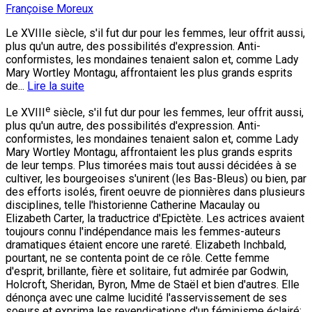
Françoise Moreux
Le XVIIIe siècle, s'il fut dur pour les femmes, leur offrit aussi,
plus qu'un autre, des possibilités d'expression. Anti-
conformistes, les mondaines tenaient salon et, comme Lady
Mary Wortley Montagu, affrontaient les plus grands esprits
de...
Lire la suite
e
Le XVIII
siècle, s'il fut dur pour les femmes, leur offrit aussi,
plus qu'un autre, des possibilités d'expression. Anti-
conformistes, les mondaines tenaient salon et, comme Lady
Mary Wortley Montagu, affrontaient les plus grands esprits
de leur temps. Plus timorées mais tout aussi décidées à se
cultiver, les bourgeoises s'unirent (les Bas-Bleus) ou bien, par
des efforts isolés, firent oeuvre de pionnières dans plusieurs
disciplines, telle l'historienne Catherine Macaulay ou
Elizabeth Carter, la traductrice d'Epictète. Les actrices avaient
toujours connu l'indépendance mais les femmes-auteurs
dramatiques étaient encore une rareté. Elizabeth Inchbald,
pourtant, ne se contenta point de ce rôle. Cette femme
d'esprit, brillante, fière et solitaire, fut admirée par Godwin,
Holcroft, Sheridan, Byron, Mme de Staël et bien d'autres. Elle
dénonça avec une calme lucidité l'asservissement de ses
soeurs et exprima les revendications d'un féminisme éclairé: