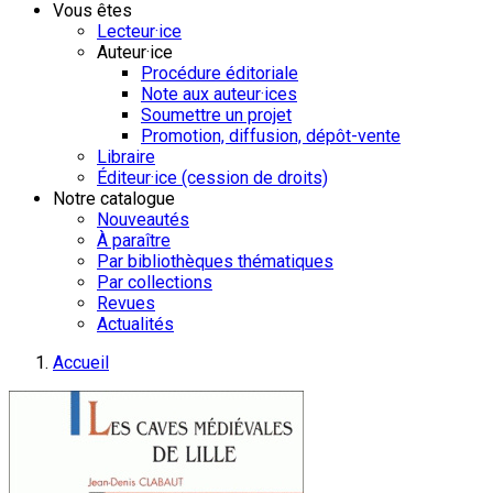
Vous êtes
Lecteur·ice
Auteur·ice
Procédure éditoriale
Note aux auteur·ices
Soumettre un projet
Promotion, diffusion, dépôt-vente
Libraire
Éditeur·ice (cession de droits)
Notre catalogue
Nouveautés
À paraître
Par bibliothèques thématiques
Par collections
Revues
Actualités
Accueil