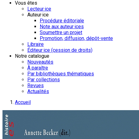
Vous êtes
Lecteur·ice
Auteur·ice
Procédure éditoriale
Note aux auteur·ices
Soumettre un projet
Promotion, diffusion, dépôt-vente
Libraire
Éditeur·ice (cession de droits)
Notre catalogue
Nouveautés
À paraître
Par bibliothèques thématiques
Par collections
Revues
Actualités
Accueil