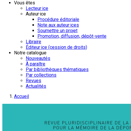
Vous êtes
Lecteur·ice
Auteur·ice
Procédure éditoriale
Note aux auteur·ices
Soumettre un projet
Promotion, diffusion, dépôt-vente
Libraire
Éditeur·ice (cession de droits)
Notre catalogue
Nouveautés
À paraître
Par bibliothèques thématiques
Par collections
Revues
Actualités
Accueil