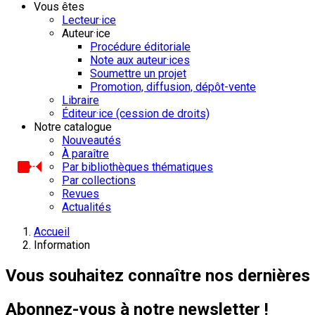
Vous êtes
Lecteur·ice
Auteur·ice
Procédure éditoriale
Note aux auteur·ices
Soumettre un projet
Promotion, diffusion, dépôt-vente
Libraire
Éditeur·ice (cession de droits)
Notre catalogue
Nouveautés
À paraître
Par bibliothèques thématiques
Par collections
Revues
Actualités
Accueil
Information
Vous souhaitez connaître nos dernières 
Abonnez-vous à notre newsletter !