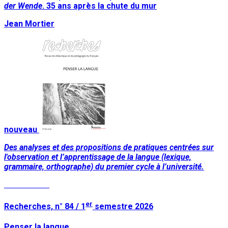
der Wende
. 35 ans après la chute du mur
Jean Mortier
nouveau
Des analyses et des propositions de pratiques centrées sur
l'observation et l’apprentissage de la langue (lexique,
grammaire, orthographe) du premier cycle à l’université.
Lire la suite
er
Recherches, n° 84 / 1
semestre 2026
Penser la langue