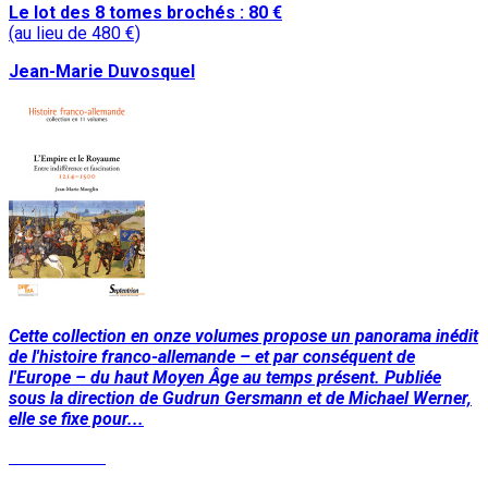
Le lot des 8 tomes brochés : 80 €
(au lieu de 480 €)
Jean-Marie Duvosquel
Cette collection en onze volumes propose un panorama inédit
de l'histoire franco-allemande – et par conséquent de
l'Europe – du haut Moyen Âge au temps présent. Publiée
sous la direction de Gudrun Gersmann et de Michael Werner,
elle se fixe pour...
Lire la suite