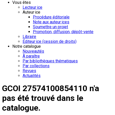
Vous êtes
Lecteur·ice
Auteur·ice
Procédure éditoriale
Note aux auteur·ices
Soumettre un projet
Promotion, diffusion, dépôt-vente
Libraire
Éditeur·ice (cession de droits)
Notre catalogue
Nouveautés
À paraître
Par bibliothèques thématiques
Par collections
Revues
Actualités
GCOI 27574100854110 n'a
pas été trouvé dans le
catalogue.