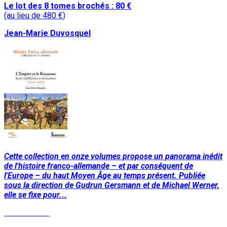
Le lot des 8 tomes brochés : 80 €
(au lieu de 480 €)
Jean-Marie Duvosquel
Cette collection en onze volumes propose un panorama inédit
de l'histoire franco-allemande – et par conséquent de
l'Europe – du haut Moyen Âge au temps présent. Publiée
sous la direction de Gudrun Gersmann et de Michael Werner,
elle se fixe pour...
Lire la suite