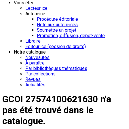
Vous êtes
Lecteur·ice
Auteur·ice
Procédure éditoriale
Note aux auteur·ices
Soumettre un projet
Promotion, diffusion, dépôt-vente
Libraire
Éditeur·ice (cession de droits)
Notre catalogue
Nouveautés
À paraître
Par bibliothèques thématiques
Par collections
Revues
Actualités
GCOI 27574100621630 n'a
pas été trouvé dans le
catalogue.