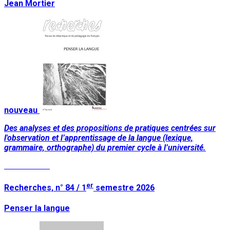
Jean Mortier
nouveau
Des analyses et des propositions de pratiques centrées sur
l'observation et l’apprentissage de la langue (lexique,
grammaire, orthographe) du premier cycle à l’université.
Lire la suite
er
Recherches, n° 84 / 1
semestre 2026
Penser la langue