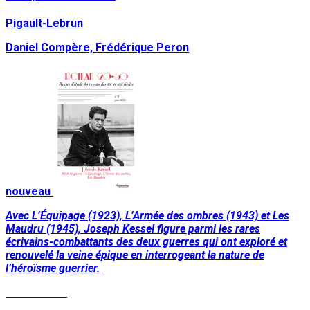
Pigault-Lebrun
Daniel Compère, Frédérique Peron
nouveau
Avec L’Équipage (1923), L’Armée des ombres (1943) et Les
Maudru (1945), Joseph Kessel figure parmi les rares
écrivains-combattants des deux guerres qui ont exploré et
renouvelé la veine épique en interrogeant la nature de
l’héroïsme guerrier.
Lire la suite