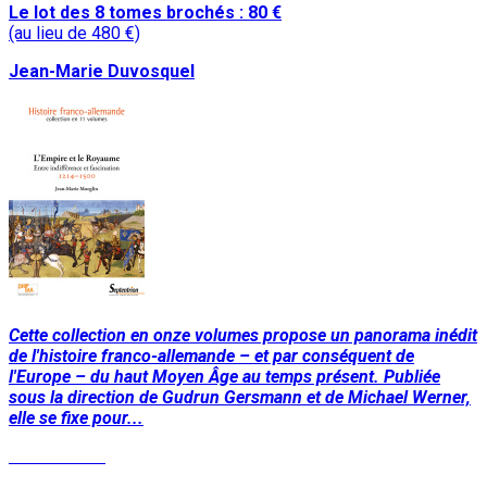
Le lot des 8 tomes brochés : 80 €
(au lieu de 480 €)
Jean-Marie Duvosquel
Cette collection en onze volumes propose un panorama inédit
de l'histoire franco-allemande – et par conséquent de
l'Europe – du haut Moyen Âge au temps présent. Publiée
sous la direction de Gudrun Gersmann et de Michael Werner,
elle se fixe pour...
Lire la suite