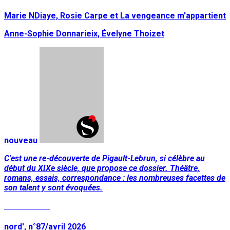
Marie NDiaye, Rosie Carpe et La vengeance m'appartient
Anne-Sophie Donnarieix, Évelyne Thoizet
nouveau
C'est une re-découverte de Pigault-Lebrun, si célèbre au
début du XIXe siècle, que propose ce dossier. Théâtre,
romans, essais, correspondance : les nombreuses facettes de
son talent y sont évoquées.
Lire la suite
nord', n°87/avril 2026