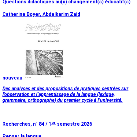
Questions didactiques au(x) changement(s) éducatif(s)
Catherine Boyer, Abdelkarim Zaid
nouveau
Des analyses et des propositions de pratiques centrées sur
l'observation et l’apprentissage de la langue (lexique,
grammaire, orthographe) du premier cycle à l’université.
Lire la suite
er
Recherches, n° 84 / 1
semestre 2026
Penser la langue