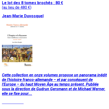
Le lot des 8 tomes brochés : 80 €
(au lieu de 480 €)
Jean-Marie Duvosquel
Cette collection en onze volumes propose un panorama inédit
de l'histoire franco-allemande – et par conséquent de
l'Europe – du haut Moyen Âge au temps présent. Publiée
sous la direction de Gudrun Gersmann et de Michael Werner,
elle se fixe pour...
Lire la suite