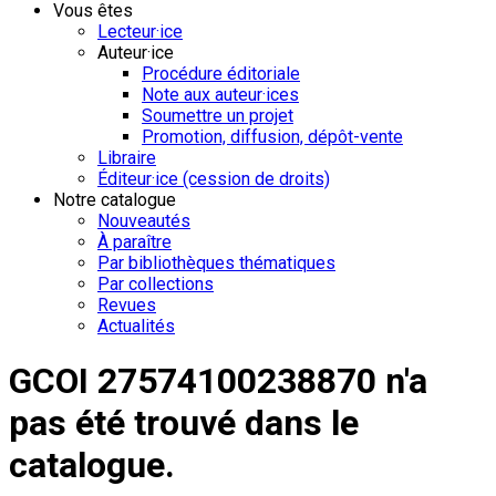
Vous êtes
Lecteur·ice
Auteur·ice
Procédure éditoriale
Note aux auteur·ices
Soumettre un projet
Promotion, diffusion, dépôt-vente
Libraire
Éditeur·ice (cession de droits)
Notre catalogue
Nouveautés
À paraître
Par bibliothèques thématiques
Par collections
Revues
Actualités
GCOI 27574100238870 n'a
pas été trouvé dans le
catalogue.