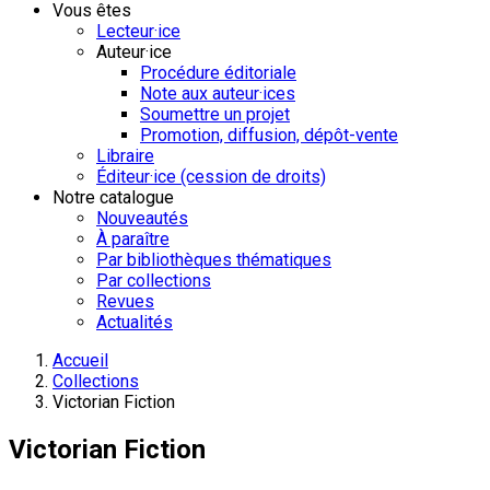
Vous êtes
Lecteur·ice
Auteur·ice
Procédure éditoriale
Note aux auteur·ices
Soumettre un projet
Promotion, diffusion, dépôt-vente
Libraire
Éditeur·ice (cession de droits)
Notre catalogue
Nouveautés
À paraître
Par bibliothèques thématiques
Par collections
Revues
Actualités
Accueil
Collections
Victorian Fiction
Victorian Fiction