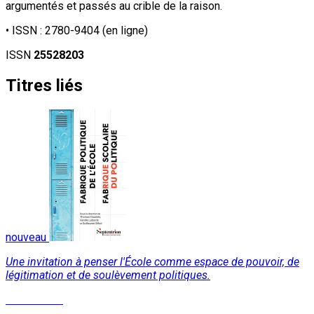
argumentés et passés au crible de la raison.
• ISSN :
2780-9404
(en ligne)
ISSN
25528203
Titres liés
nouveau
Une invitation à penser l'École comme espace de pouvoir, de
légitimation et de soulèvement politiques.
Lire la suite