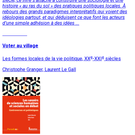
siècle, ce livre s'attache à construire une sociologie et une
histoire « au ras du sol » des pratiques politiques locales. À
rebours des grands paradigmes interprétatifs qui voient des
idéologies partout, et qui déduisent ce que font les acteurs
d’une simple adhésion à des idées ...
Lire la suite
Voter au village
e
e
Les formes locales de la vie politique, XX
-XXI
siècles
Christophe Granger, Laurent Le Gall