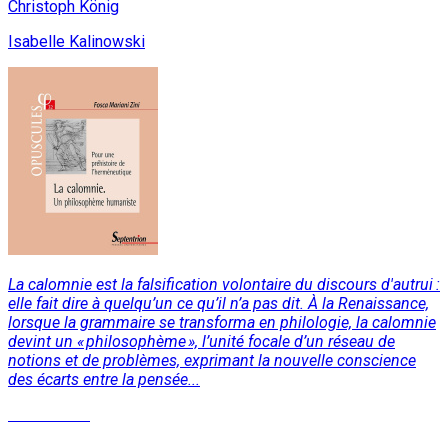
Christoph König
Isabelle Kalinowski
La calomnie est la falsification volontaire du discours d'autrui :
elle fait dire à quelqu’un ce qu’il n’a pas dit. À la Renaissance,
lorsque la grammaire se transforma en philologie, la calomnie
devint un « philosophème », l’unité focale d’un réseau de
notions et de problèmes, exprimant la nouvelle conscience
des écarts entre la pensée...
Lire la suite