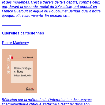
et des modernes. C’est à travers de tels débats, comme ceux
qui, durant la seconde moitié du XXe siècle, ont opposé en
France Gueroult et Alquié ou Foucault et Derrida, que, à notre
époque, elle reste vivante. En prenant en...
Lire la suite
Querelles cartésiennes
Pierre Macherey
Réflexion sur la méthode de l'interprétation des œuvres,
l’herméneutique critique s’attache à restituer dans son