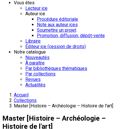
Vous êtes
Lecteur·ice
Auteur·ice
Procédure éditoriale
Note aux auteur·ices
Soumettre un projet
Promotion, diffusion, dépôt-vente
Libraire
Éditeur·ice (cession de droits)
Notre catalogue
Nouveautés
À paraître
Par bibliothèques thématiques
Par collections
Revues
Actualités
Accueil
Collections
Master [Histoire – Archéologie – Histoire de l'art]
Master [Histoire – Archéologie –
Histoire de l'art]