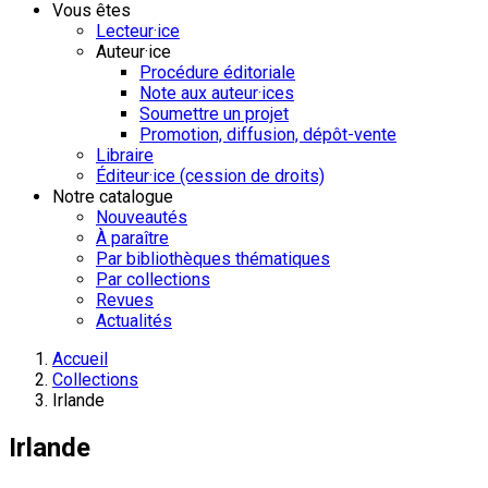
Vous êtes
Lecteur·ice
Auteur·ice
Procédure éditoriale
Note aux auteur·ices
Soumettre un projet
Promotion, diffusion, dépôt-vente
Libraire
Éditeur·ice (cession de droits)
Notre catalogue
Nouveautés
À paraître
Par bibliothèques thématiques
Par collections
Revues
Actualités
Accueil
Collections
Irlande
Irlande