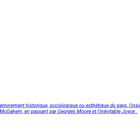
inement historique, sociologique ou esthétique du pays, l'insigne
 McGahern, en passant par Georges Moore et l'inévitable Joyce…