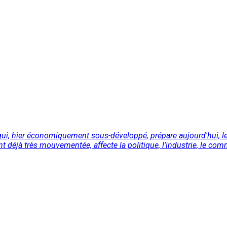
ys qui, hier économiquement sous-développé, prépare aujourd'hui,
t déjà très mouvementée, affecte la politique, l'industrie, le co