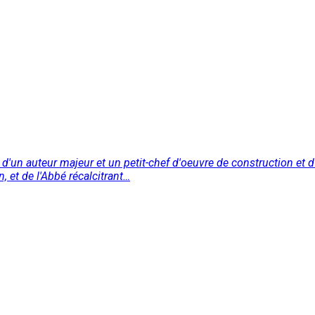
 d'un auteur majeur et un petit-chef d'oeuvre de construction et d
, et de l'Abbé récalcitrant…