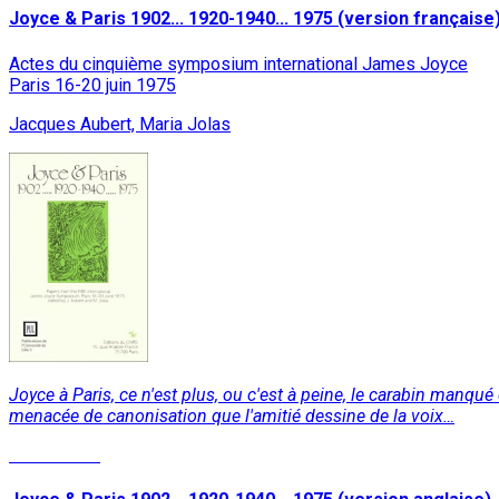
Joyce & Paris 1902... 1920-1940... 1975 (version française
Actes du cinquième symposium international James Joyce
Paris 16-20 juin 1975
Jacques Aubert, Maria Jolas
Joyce à Paris, ce n'est plus, ou c'est à peine, le carabin manqué
menacée de canonisation que l'amitié dessine de la voix…
Lire la suite