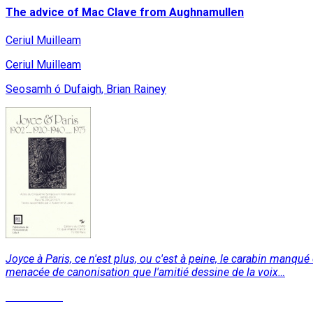
The advice of Mac Clave from Aughnamullen
Ceriul Muilleam
Ceriul Muilleam
Seosamh ó Dufaigh, Brian Rainey
Joyce à Paris, ce n'est plus, ou c'est à peine, le carabin manqué
menacée de canonisation que l'amitié dessine de la voix…
Lire la suite