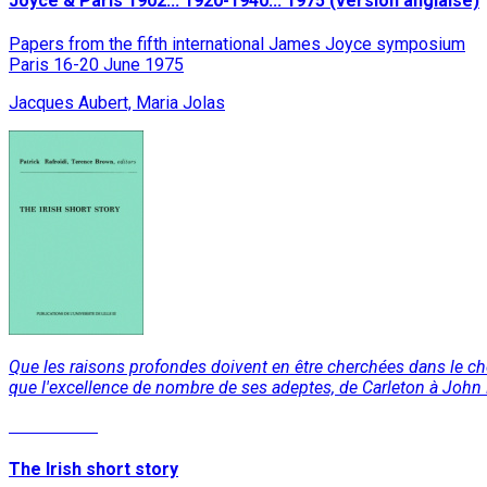
Joyce & Paris 1902... 1920-1940... 1975 (version anglaise)
Papers from the fifth international James Joyce symposium
Paris 16-20 June 1975
Jacques Aubert, Maria Jolas
Que les raisons profondes doivent en être cherchées dans le chem
que l'excellence de nombre de ses adeptes, de Carleton à John
Lire la suite
The Irish short story