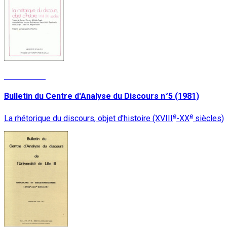
Lire la suite
Bulletin du Centre d'Analyse du Discours n°5 (1981)
e
e
La rhétorique du discours, objet d'histoire (XVIII
-XX
siècles)