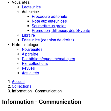
Vous êtes
Lecteur·ice
Auteur·ice
Procédure éditoriale
Note aux auteur·ices
Soumettre un projet
Promotion, diffusion, dépôt-vente
Libraire
Éditeur·ice (cession de droits)
Notre catalogue
Nouveautés
À paraître
Par bibliothèques thématiques
Par collections
Revues
Actualités
Accueil
Collections
Information - Communication
Information - Communication