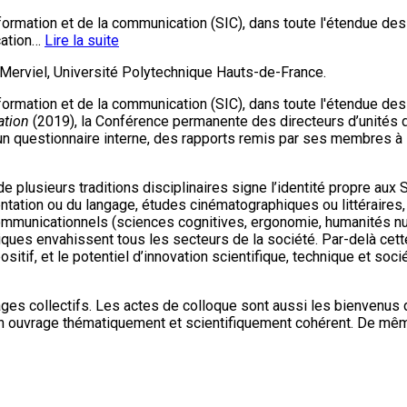
nformation et de la communication (SIC), dans toute l'étendue 
cation…
Lire la suite
e Merviel, Université Polytechnique Hauts-de-France.
nformation et de la communication (SIC), dans toute l'étendue d
ation
(2019), la Conférence permanente des directeurs d’unités
 un questionnaire interne, des rapports remis par ses membres 
plusieurs traditions disciplinaires signe l’identité propre aux S
entation ou du langage, études cinématographiques ou littéraire
mmunicationnels (sciences cognitives, ergonomie, humanités num
ques envahissent tous les secteurs de la société. Par-delà cette
if, et le potentiel d’innovation scientifique, technique et socié
ges collectifs. Les actes de colloque sont aussi les bienvenus dè
 à un ouvrage thématiquement et scientifiquement cohérent. De mêm