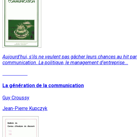
Aujourd'hui, s'ils ne veulent pas gâcher leurs chances au hit p
communication. La politique, le management d'entreprise...
Lire la suite
La génération de la communication
Guy Croussy
Jean-Pierre Kupczyk