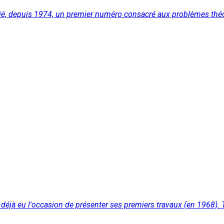
ublié, depuis 1974, un premier numéro consacré aux problèmes théo
déjà eu l'occasion de présenter ses premiers travaux (en 1968). T