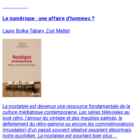
Lire la suite
Le numérique : une affaire d'hommes ?
Laure Bolka-Tabary, Zoé Maltet
La nostalgie est devenue une ressource fondamentale de la
culture médiatique contemporaine. Les séries télévisées au
look rétro, l'amour du vintage et des meubles patinés, le
déferlement du rétro-gaming ou encore les commémorations
(muséales) d'un passé souvent idéalisé peuplent désormais
notre quotidien. La nostalgie est pourtant bien plus ...