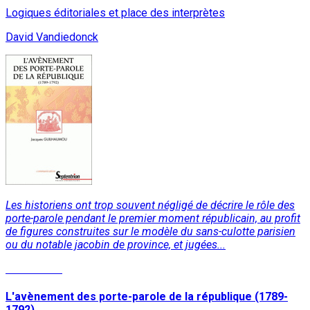
Logiques éditoriales et place des interprètes
David Vandiedonck
Les historiens ont trop souvent négligé de décrire le rôle des
porte-parole pendant le premier moment républicain, au profit
de figures construites sur le modèle du sans-culotte parisien
ou du notable jacobin de province, et jugées...
Lire la suite
L'avènement des porte-parole de la république (1789-
1792)