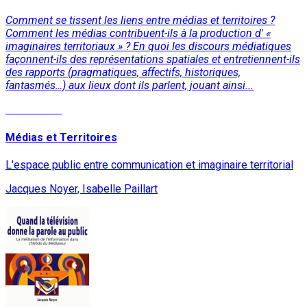
Comment se tissent les liens entre médias et territoires ?
Comment les médias contribuent-ils à la production d' «
imaginaires territoriaux » ? En quoi les discours médiatiques
façonnent-ils des représentations spatiales et entretiennent-ils
des rapports (pragmatiques, affectifs, historiques,
fantasmés…) aux lieux dont ils parlent, jouant ainsi...
Lire la suite
Médias et Territoires
L'espace public entre communication et imaginaire territorial
Jacques Noyer, Isabelle Paillart