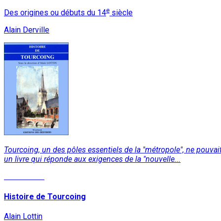
e
Des origines ou débuts du 14
siècle
Alain Derville
Tourcoing, un des pôles essentiels de la "métropole", ne pouvait 
un livre qui réponde aux exigences de la "nouvelle...
Lire la suite
Histoire de Tourcoing
Alain Lottin