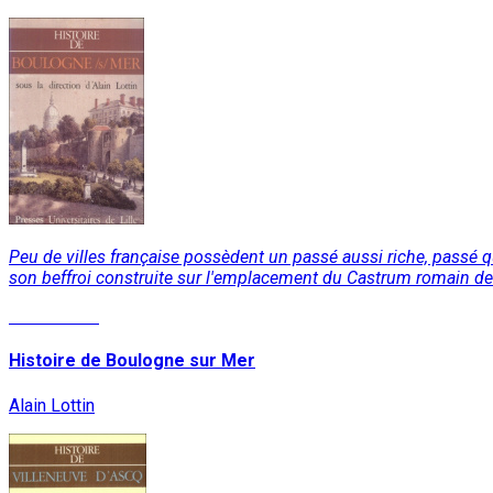
Peu de villes française possèdent un passé aussi riche, passé q
son beffroi construite sur l'emplacement du Castrum romain de.
Lire la suite
Histoire de Boulogne sur Mer
Alain Lottin