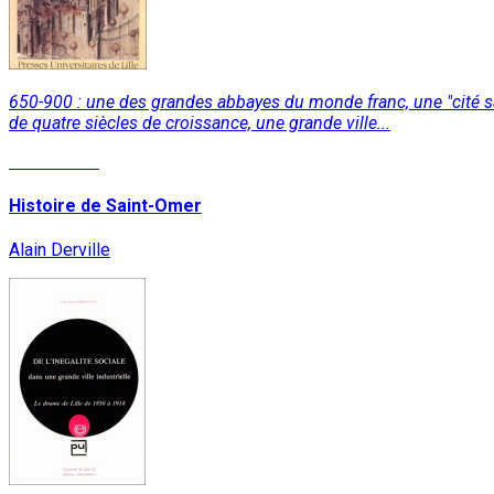
650-900 : une des grandes abbayes du monde franc, une "cité sain
de quatre siècles de croissance, une grande ville...
Lire la suite
Histoire de Saint-Omer
Alain Derville