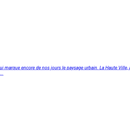
ui marque encore de nos jours le paysage urbain. La Haute Ville, 
..