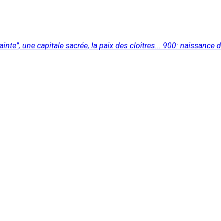
te", une capitale sacrée, la paix des cloîtres... 900: naissance 