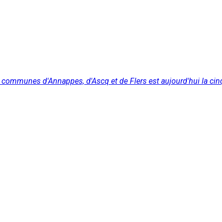
 communes d'Annappes, d'Ascq et de Flers est aujourd'hui la cinq