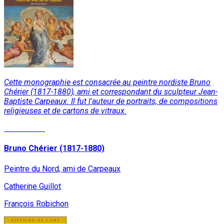
Cette monographie est consacrée au peintre nordiste Bruno
Chérier (1817-1880), ami et correspondant du sculpteur Jean-
Baptiste Carpeaux. Il fut l'auteur de portraits, de compositions
religieuses et de cartons de vitraux.
Lire la suite
Bruno Chérier (1817-1880)
Peintre du Nord, ami de Carpeaux
Catherine Guillot
François Robichon