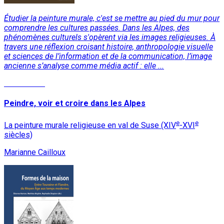
Étudier la peinture murale, c'est se mettre au pied du mur pour
comprendre les cultures passées. Dans les Alpes, des
phénomènes culturels s'opèrent via les images religieuses. À
travers une réflexion croisant histoire, anthropologie visuelle
et sciences de l’information et de la communication, l’image
ancienne s’analyse comme média actif : elle ...
Lire la suite
Peindre, voir et croire dans les Alpes
e
e
La peinture murale religieuse en val de Suse (XIV
-XVI
siècles)
Marianne Cailloux