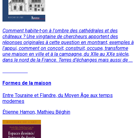
Comment habite-t-on à l'ombre des cathédrales et des
châteaux ? Une vingtaine de chercheurs apportent des
réponses originales à cette question en montrant, exemples à
l'appui, comment on conçoit, construit, occupe, transforme
une maison en ville et à la campagne, du XIIe au XXe siècle,
dans le nord de la France. Terres d’échanges mais aussi de ...
Lire la suite
Formes de la maison
Entre Touraine et Flandre, du Moyen Âge aux temps
modernes
Étienne Hamon, Mathieu Béghin