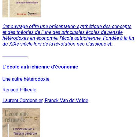
Cet ouvrage offre une présentation synthétique des concepts
et des théories de l'une des principales écoles de pensée
hétérodoxes en économie, l'école autrichienne. Fondée à la fin
du XIXe siècle lors de la révolution néo-classique et...
Lire la suite
L'école autrichienne d'économie
Une autre hétérodoxie
Renaud Fillieule
Laurent Cordonnier, Franck Van de Velde