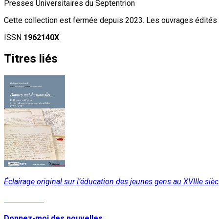
Presses Universitaires du Septentrion
Cette collection est fermée depuis 2023. Les ouvrages édités r
ISSN
1962140X
Titres liés
Éclairage original sur l’éducation des jeunes gens au XVIIIe siè
Lire la suite
Donnez-moi des nouvelles...