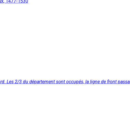
ux, 1477-1530
. Les 2/3 du département sont occupés, la ligne de front passant