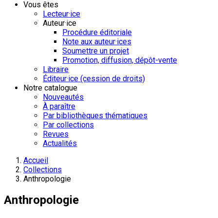
Vous êtes
Lecteur·ice
Auteur·ice
Procédure éditoriale
Note aux auteur·ices
Soumettre un projet
Promotion, diffusion, dépôt-vente
Libraire
Éditeur·ice (cession de droits)
Notre catalogue
Nouveautés
À paraître
Par bibliothèques thématiques
Par collections
Revues
Actualités
Accueil
Collections
Anthropologie
Anthropologie