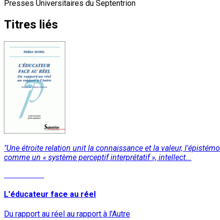
Presses Universitaires du Septentrion
Titres liés
"Une étroite relation unit la connaissance et la valeur, l'épis
comme un « système perceptif interprétatif », intellect...
Lire la suite
L'éducateur face au réel
Du rapport au réel au rapport à l'Autre