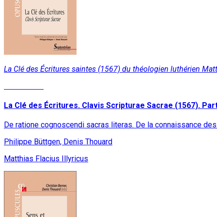
La Clé des Écritures saintes (1567) du théologien luthérien Matt
Lire la suite
La Clé des Écritures. Clavis Scripturae Sacrae (1567). Parti
De ratione cognoscendi sacras literas. De la connaissance des
Philippe Büttgen, Denis Thouard
Matthias Flacius Illyricus