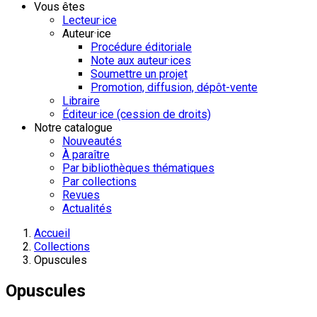
Vous êtes
Lecteur·ice
Auteur·ice
Procédure éditoriale
Note aux auteur·ices
Soumettre un projet
Promotion, diffusion, dépôt-vente
Libraire
Éditeur·ice (cession de droits)
Notre catalogue
Nouveautés
À paraître
Par bibliothèques thématiques
Par collections
Revues
Actualités
Accueil
Collections
Opuscules
Opuscules