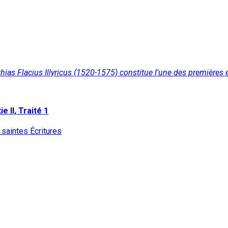
hias Flacius Illyricus (1520-1575) constitue l'une des premières e
e II, Traité 1
 saintes Écritures