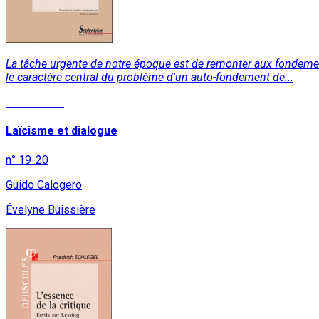
La tâche urgente de notre époque est de remonter aux fondement
le caractère central du problème d'un auto-fondement de...
Lire la suite
Laïcisme et dialogue
n° 19-20
Guido Calogero
Évelyne Buissière