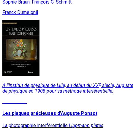
Sophie Braun, François G. Schmitt
Franck Dumeignil
e
À l'Institut de physique de Lille, au début du XX
siècle, Auguste
de physique en 1908 pour sa méthode interférentielle.
Lire la suite
Les plaques précieuses d'Auguste Ponsot
La photographie interférentielle
Lippmann plates