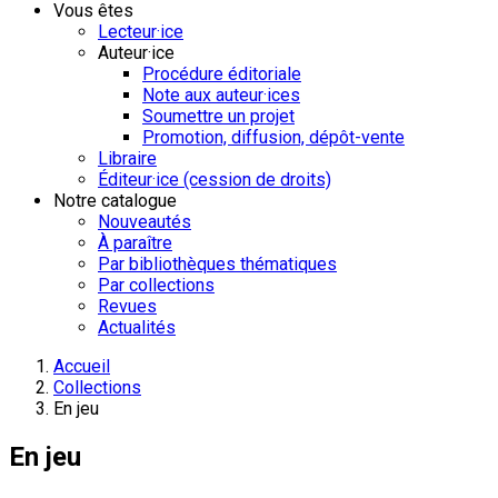
Vous êtes
Lecteur·ice
Auteur·ice
Procédure éditoriale
Note aux auteur·ices
Soumettre un projet
Promotion, diffusion, dépôt-vente
Libraire
Éditeur·ice (cession de droits)
Notre catalogue
Nouveautés
À paraître
Par bibliothèques thématiques
Par collections
Revues
Actualités
Accueil
Collections
En jeu
En jeu