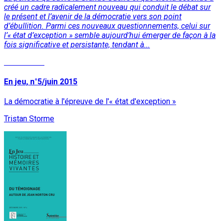
créé un cadre radicalement nouveau qui conduit le débat sur
le présent et l’avenir de la démocratie vers son point
d’ébullition. Parmi ces nouveaux questionnements, celui sur
l’« état d’exception » semble aujourd’hui émerger de façon à la
fois significative et persistante, tendant à...
Lire la suite
En jeu, n°5/juin 2015
La démocratie à l'épreuve de l'« état d'exception »
Tristan Storme