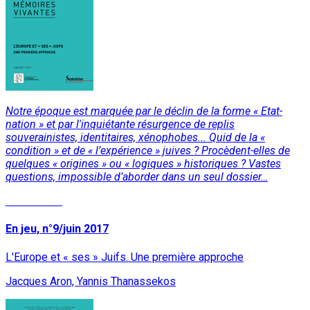
Notre époque est marquée par le déclin de la forme « Etat-
nation » et par l'inquiétante résurgence de replis
souverainistes, identitaires, xénophobes... Quid de la «
condition » et de « l’expérience » juives ? Procèdent-elles de
quelques « origines » ou « logiques » historiques ? Vastes
questions, impossible d’aborder dans un seul dossier…
Lire la suite
En jeu, n°9/juin 2017
L'Europe et « ses » Juifs. Une première approche
Jacques Aron, Yannis Thanassekos