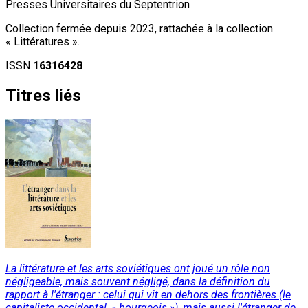
Presses Universitaires du Septentrion
Collection fermée depuis 2023, rattachée à la collection
« Littératures ».
ISSN
16316428
Titres liés
La littérature et les arts soviétiques ont joué un rôle non
négligeable, mais souvent négligé, dans la définition du
rapport à l'étranger : celui qui vit en dehors des frontières (le
capitaliste occidental, « bourgeois »), mais aussi l'étranger de