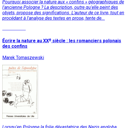
Pourquoi associer la nature aux « confins » géographiques de
l'ancienne Pologne ? La description, outre qu'elle peint des
objets, propose des significations. L'auteur de ce livre, tout en
procédant à l'analyse des textes en prose, tente de...
Lire la suite
e
Écrire la nature au XX
siècle : les romanciers polonais
des confins
Marek Tomaszewski
Lorsqu'en Pologne la folie dévastatrice des Nazis engloba