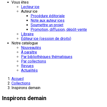
Vous êtes
Lecteur·ice
Auteur·ice
Procédure éditoriale
Note aux auteur·ices
Soumettre un projet
Promotion, diffusion, dépôt-vente
Libraire
Éditeur·ice (cession de droits)
Notre catalogue
Nouveautés
À paraître
Par bibliothèques thématiques
Par collections
Revues
Actualités
Accueil
Collections
Inspirons demain
Inspirons demain