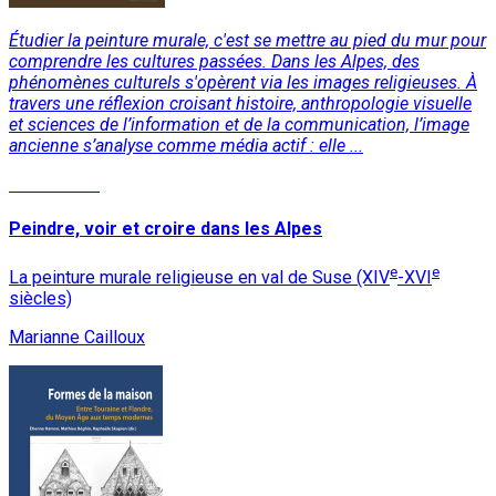
Étudier la peinture murale, c'est se mettre au pied du mur pour
comprendre les cultures passées. Dans les Alpes, des
phénomènes culturels s'opèrent via les images religieuses. À
travers une réflexion croisant histoire, anthropologie visuelle
et sciences de l’information et de la communication, l’image
ancienne s’analyse comme média actif : elle ...
Lire la suite
Peindre, voir et croire dans les Alpes
e
e
La peinture murale religieuse en val de Suse (XIV
-XVI
siècles)
Marianne Cailloux