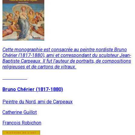
Cette monographie est consacrée au peintre nordiste Bruno
Chérier (1817-1880), ami et correspondant du sculpteur Jean-
Baptiste Carpeaux. Il fut l'auteur de portraits, de compositions
religieuses et de cartons de vitraux.
Lire la suite
Bruno Chérier (1817-1880)
Peintre du Nord, ami de Carpeaux
Catherine Guillot
François Robichon