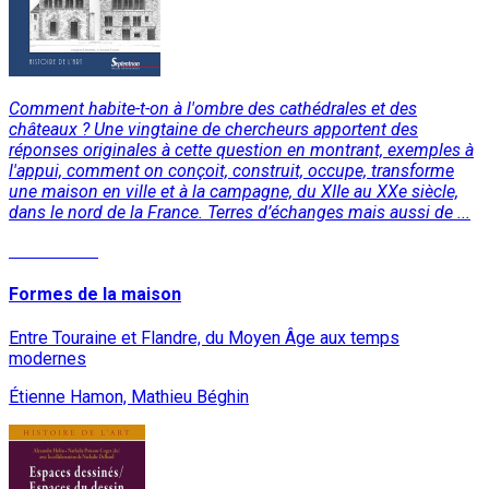
Comment habite-t-on à l'ombre des cathédrales et des
châteaux ? Une vingtaine de chercheurs apportent des
réponses originales à cette question en montrant, exemples à
l'appui, comment on conçoit, construit, occupe, transforme
une maison en ville et à la campagne, du XIIe au XXe siècle,
dans le nord de la France. Terres d’échanges mais aussi de ...
Lire la suite
Formes de la maison
Entre Touraine et Flandre, du Moyen Âge aux temps
modernes
Étienne Hamon, Mathieu Béghin