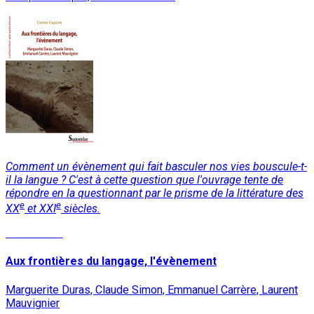
Comment un évènement qui fait basculer nos vies bouscule-t-
il la langue ? C'est à cette question que l'ouvrage tente de
répondre en la questionnant par le prisme de la littérature des
e
e
XX
et XXI
siècles.
Lire la suite
Aux frontières du langage, l'évènement
Marguerite Duras, Claude Simon, Emmanuel Carrère, Laurent
Mauvignier