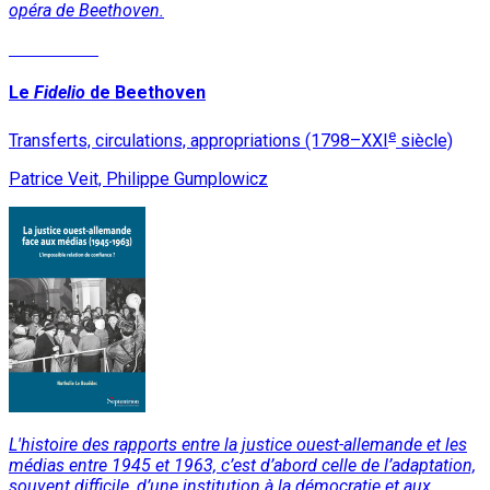
opéra de Beethoven.
Lire la suite
Le
Fidelio
de Beethoven
e
Transferts, circulations, appropriations (1798–XXI
siècle)
Patrice Veit, Philippe Gumplowicz
L'histoire des rapports entre la justice ouest-allemande et les
médias entre 1945 et 1963, c’est d’abord celle de l’adaptation,
souvent difficile, d’une institution à la démocratie et aux