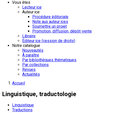
Vous êtes
Lecteur·ice
Auteur·ice
Procédure éditoriale
Note aux auteur·ices
Soumettre un projet
Promotion, diffusion, dépôt-vente
Libraire
Éditeur·ice (cession de droits)
Notre catalogue
Nouveautés
À paraître
Par bibliothèques thématiques
Par collections
Revues
Actualités
Accueil
Linguistique, traductologie
Linguistique
Traductions