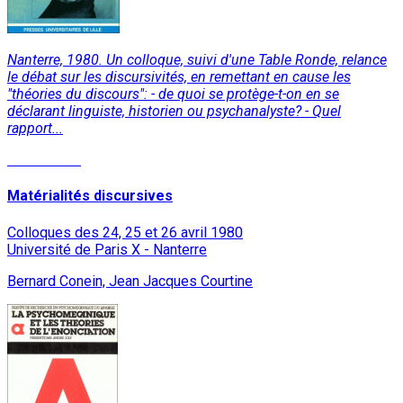
Nanterre, 1980. Un colloque, suivi d'une Table Ronde, relance
le débat sur les discursivités, en remettant en cause les
"théories du discours": - de quoi se protège-t-on en se
déclarant linguiste, historien ou psychanalyste? - Quel
rapport...
Lire la suite
Matérialités discursives
Colloques des 24, 25 et 26 avril 1980
Université de Paris X - Nanterre
Bernard Conein, Jean Jacques Courtine