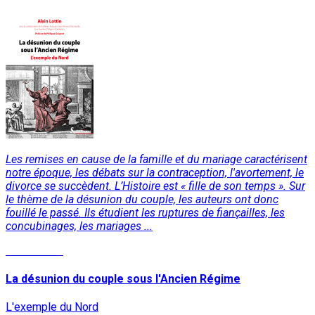
Les remises en cause de la famille et du mariage caractérisent
notre époque, les débats sur la contraception, l'avortement, le
divorce se succèdent. L’Histoire est « fille de son temps ». Sur
le thème de la désunion du couple, les auteurs ont donc
fouillé le passé. Ils étudient les ruptures de fiançailles, les
concubinages, les mariages ...
Lire la suite
La désunion du couple sous l'Ancien Régime
L'exemple du Nord