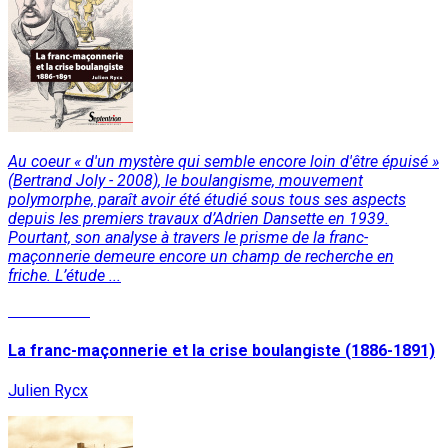
Au coeur « d'un mystère qui semble encore loin d'être épuisé »
(Bertrand Joly - 2008), le boulangisme, mouvement
polymorphe, paraît avoir été étudié sous tous ses aspects
depuis les premiers travaux d’Adrien Dansette en 1939.
Pourtant, son analyse à travers le prisme de la franc-
maçonnerie demeure encore un champ de recherche en
friche. L’étude ...
Lire la suite
La franc-maçonnerie et la crise boulangiste (1886-1891)
Julien Rycx