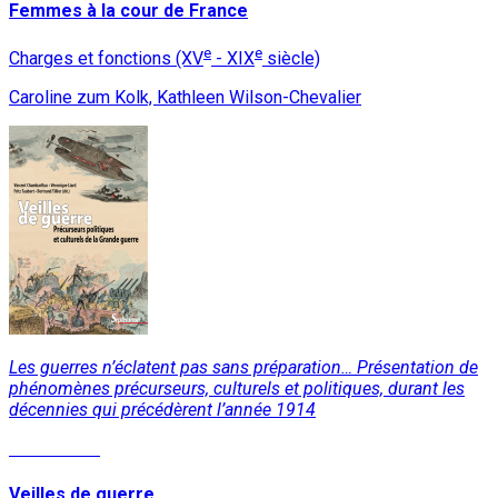
Femmes à la cour de France
e
e
Charges et fonctions (XV
- XIX
siècle)
Caroline zum Kolk, Kathleen Wilson-Chevalier
Les guerres n’éclatent pas sans préparation… Présentation de
phénomènes précurseurs, culturels et politiques, durant les
décennies qui précédèrent l’année 1914
Lire la suite
Veilles de guerre