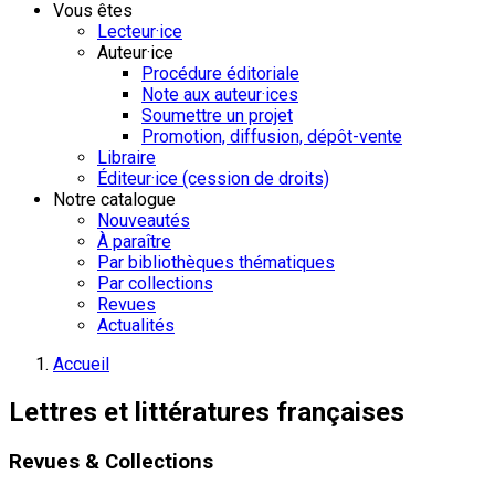
Vous êtes
Lecteur·ice
Auteur·ice
Procédure éditoriale
Note aux auteur·ices
Soumettre un projet
Promotion, diffusion, dépôt-vente
Libraire
Éditeur·ice (cession de droits)
Notre catalogue
Nouveautés
À paraître
Par bibliothèques thématiques
Par collections
Revues
Actualités
Accueil
Lettres et littératures françaises
Revues & Collections