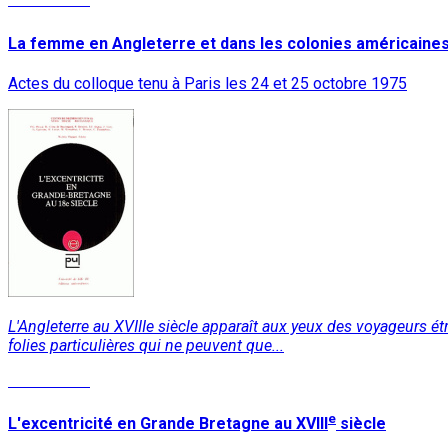
La femme en Angleterre et dans les colonies américaines 
Actes du colloque tenu à Paris les 24 et 25 octobre 1975
L'Angleterre au XVIIIe siècle apparaît aux yeux des voyageurs ét
folies particulières qui ne peuvent que...
Lire la suite
e
L'excentricité en Grande Bretagne au XVIII
siècle