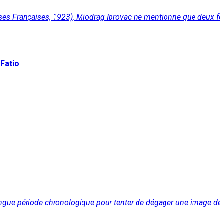
ses Françaises, 1923), Miodrag Ibrovac ne mentionne que deux fois
-Fatio
ongue période chronologique pour tenter de dégager une image de