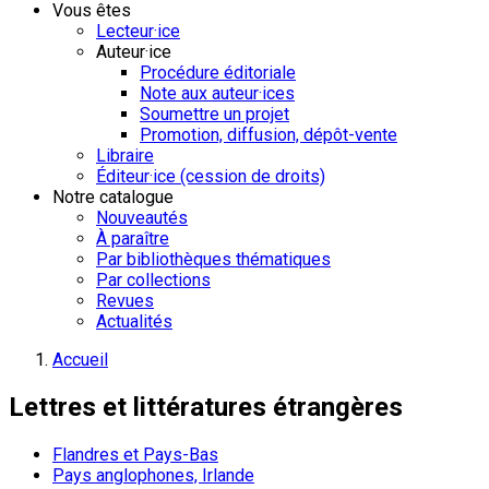
Vous êtes
Lecteur·ice
Auteur·ice
Procédure éditoriale
Note aux auteur·ices
Soumettre un projet
Promotion, diffusion, dépôt-vente
Libraire
Éditeur·ice (cession de droits)
Notre catalogue
Nouveautés
À paraître
Par bibliothèques thématiques
Par collections
Revues
Actualités
Accueil
Lettres et littératures étrangères
Flandres et Pays-Bas
Pays anglophones, Irlande