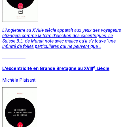
L'Angleterre au XVIIIe siècle apparaît aux yeux des voyageurs
étrangers comme la terre d'élection des excentriques. Le
Suisse B.L. de Muralt note avec malice qu'il s'y touve "une
infinité de folies particulières qui ne peuvent que...
Lire la suite
e
L'excentricité en Grande Bretagne au XVIII
siècle
Michèle Plaisant