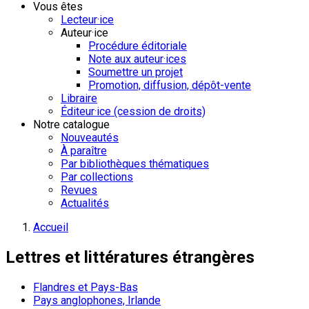
Vous êtes
Lecteur·ice
Auteur·ice
Procédure éditoriale
Note aux auteur·ices
Soumettre un projet
Promotion, diffusion, dépôt-vente
Libraire
Éditeur·ice (cession de droits)
Notre catalogue
Nouveautés
À paraître
Par bibliothèques thématiques
Par collections
Revues
Actualités
Accueil
Lettres et littératures étrangères
Flandres et Pays-Bas
Pays anglophones, Irlande