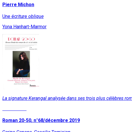
Pierre Michon
Une écriture
oblique
Yona Hanhart-Marmor
La signature Kerangal analysée dans ses trois plus célèbres ro
Lire la suite
Roman 20-50, n°68/décembre 2019