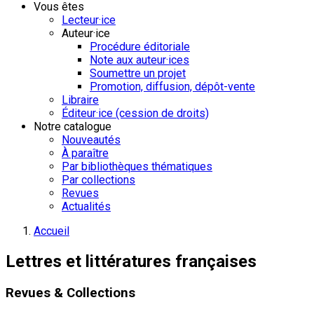
Vous êtes
Lecteur·ice
Auteur·ice
Procédure éditoriale
Note aux auteur·ices
Soumettre un projet
Promotion, diffusion, dépôt-vente
Libraire
Éditeur·ice (cession de droits)
Notre catalogue
Nouveautés
À paraître
Par bibliothèques thématiques
Par collections
Revues
Actualités
Accueil
Lettres et littératures françaises
Revues & Collections