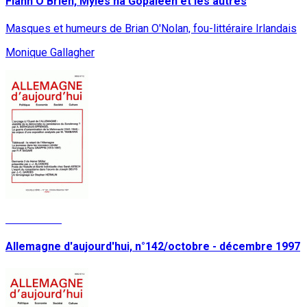
Flann O'Brien, Myles na Gopaleen et les autres
Masques et humeurs de Brian O'Nolan, fou-littéraire Irlandais
Monique Gallagher
Lire la suite
Allemagne d'aujourd'hui, n°142/octobre - décembre 1997