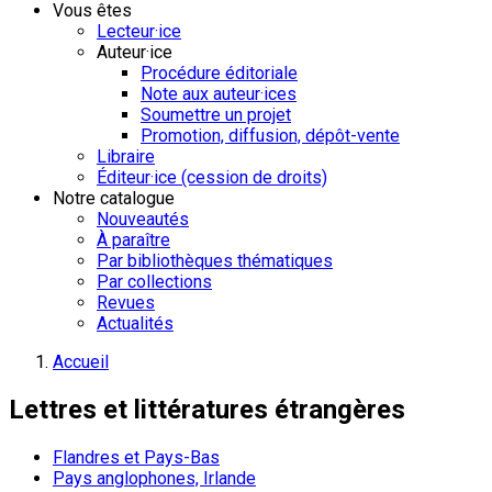
Vous êtes
Lecteur·ice
Auteur·ice
Procédure éditoriale
Note aux auteur·ices
Soumettre un projet
Promotion, diffusion, dépôt-vente
Libraire
Éditeur·ice (cession de droits)
Notre catalogue
Nouveautés
À paraître
Par bibliothèques thématiques
Par collections
Revues
Actualités
Accueil
Lettres et littératures étrangères
Flandres et Pays-Bas
Pays anglophones, Irlande