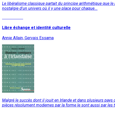
Le libéralisme classique partait du principe arithmétique que le
nostalgie d'un univers où il y une place pour chaque...
Lire la suite
Libre échange et identité culturelle
Annie Allain, Gervais Essama
Malgré le succès dont il jouit en Irlande et dans plusieurs pays
pièces résolument modernes par la forme le sont aussi par les
Lire la suite