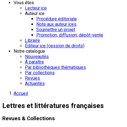
Vous êtes
Lecteur·ice
Auteur·ice
Procédure éditoriale
Note aux auteur·ices
Soumettre un projet
Promotion, diffusion, dépôt-vente
Libraire
Éditeur·ice (cession de droits)
Notre catalogue
Nouveautés
À paraître
Par bibliothèques thématiques
Par collections
Revues
Actualités
Accueil
Lettres et littératures françaises
Revues & Collections