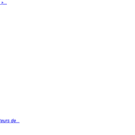
»...
eurs de...