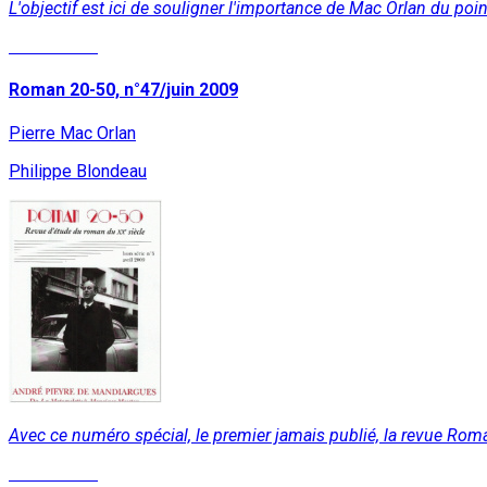
L'objectif est ici de souligner l'importance de Mac Orlan du point
Lire la suite
Roman 20-50, n°47/juin 2009
Pierre Mac Orlan
Philippe Blondeau
Avec ce numéro spécial, le premier jamais publié, la revue Roman
Lire la suite