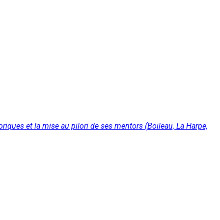
toriques et la mise au pilori de ses mentors (Boileau, La Harpe,