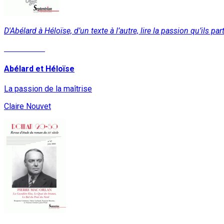
D'Abélard à Héloïse, d’un texte à l’autre, lire la passion qu’ils pa
Lire la suite
Abélard et Héloïse
La passion de la maîtrise
Claire Nouvet