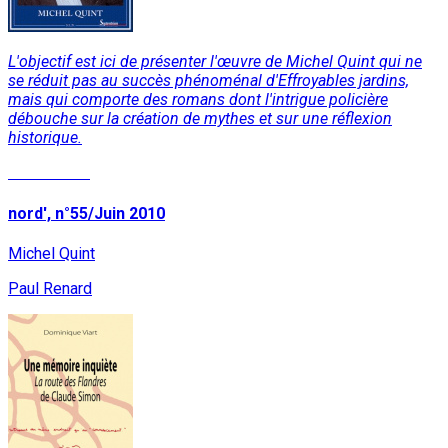
L'objectif est ici de présenter l'œuvre de Michel Quint qui ne
se réduit pas au succès phénoménal d'Effroyables jardins,
mais qui comporte des romans dont l'intrigue policière
débouche sur la création de mythes et sur une réflexion
historique.
Lire la suite
nord', n°55/Juin 2010
Michel Quint
Paul Renard