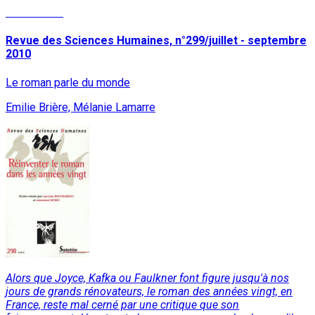
Lire la suite
Revue des Sciences Humaines, n°299/juillet - septembre
2010
Le roman parle du monde
Emilie Brière, Mélanie Lamarre
Alors que Joyce, Kafka ou Faulkner font figure jusqu'à nos
jours de grands rénovateurs, le roman des années vingt, en
France, reste mal cerné par une critique que son