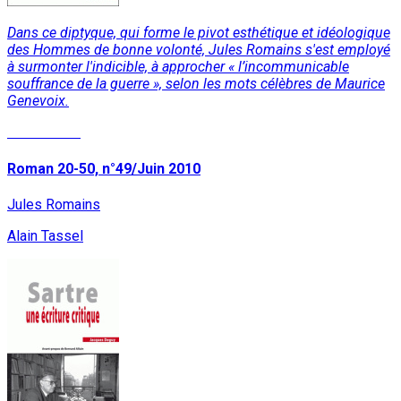
Dans ce diptyque, qui forme le pivot esthétique et idéologique
des Hommes de bonne volonté, Jules Romains s'est employé
à surmonter l'indicible, à approcher « l’incommunicable
souffrance de la guerre », selon les mots célèbres de Maurice
Genevoix.
Lire la suite
Roman 20-50, n°49/Juin 2010
Jules Romains
Alain Tassel