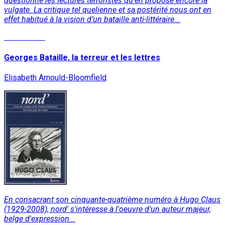
questionne les lectures terroristes qu’en propose encore la
vulgate. La critique tel quelienne et sa postérité nous ont en
effet habitué à la vision d’un bataille anti-littéraire...
Lire la suite
Georges Bataille, la terreur et les lettres
Elisabeth Arnould-Bloomfield
En consacrant son cinquante-quatrième numéro à Hugo Claus
(1929-2008), nord' s'intéresse à l'oeuvre d'un auteur majeur,
belge d'expression...