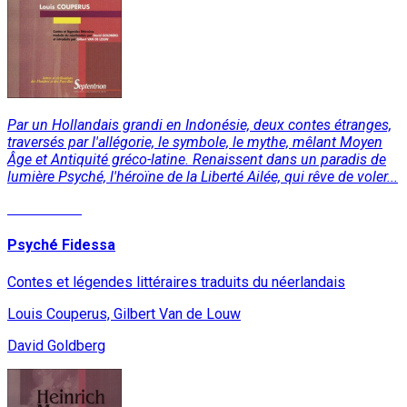
Par un Hollandais grandi en Indonésie, deux contes étranges,
traversés par l'allégorie, le symbole, le mythe, mêlant Moyen
Âge et Antiquité gréco-latine. Renaissent dans un paradis de
lumière Psyché, l'héroïne de la Liberté Ailée, qui rêve de voler...
Lire la suite
Psyché Fidessa
Contes et légendes littéraires traduits du néerlandais
Louis Couperus, Gilbert Van de Louw
David Goldberg