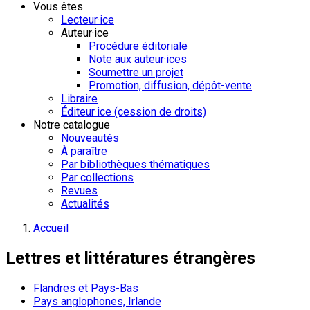
Vous êtes
Lecteur·ice
Auteur·ice
Procédure éditoriale
Note aux auteur·ices
Soumettre un projet
Promotion, diffusion, dépôt-vente
Libraire
Éditeur·ice (cession de droits)
Notre catalogue
Nouveautés
À paraître
Par bibliothèques thématiques
Par collections
Revues
Actualités
Accueil
Lettres et littératures étrangères
Flandres et Pays-Bas
Pays anglophones, Irlande