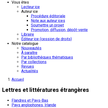
Vous êtes
Lecteur·ice
Auteur·ice
Procédure éditoriale
Note aux auteur·ices
Soumettre un projet
Promotion, diffusion, dépôt-vente
Libraire
Éditeur·ice (cession de droits)
Notre catalogue
Nouveautés
À paraître
Par bibliothèques thématiques
Par collections
Revues
Actualités
Accueil
Lettres et littératures étrangères
Flandres et Pays-Bas
Pays anglophones, Irlande