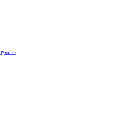
e
II
siècle