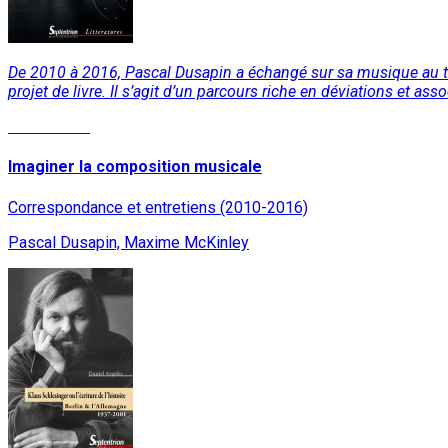
De 2010 à 2016, Pascal Dusapin a échangé sur sa musique au tr
projet de livre. Il s’agit d’un parcours riche en déviations et a
Lire la suite
Imaginer la composition musicale
Correspondance et entretiens (2010-2016)
Pascal Dusapin, Maxime McKinley