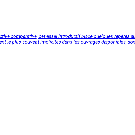
ive comparative, cet essai introductif place quelques repères sur
stent le plus souvent implicites dans les ouvrages disponibles, so