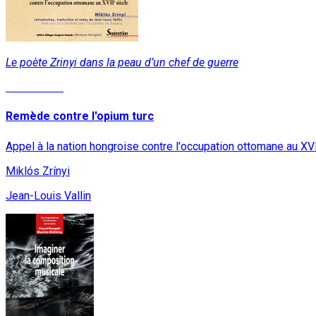
Le poète Zrinyi dans la peau d’un chef de guerre
Lire la suite
Remède contre l'opium turc
Appel à la nation hongroise contre l'occupation ottomane au XV
Miklós Zrínyi
Jean-Louis Vallin