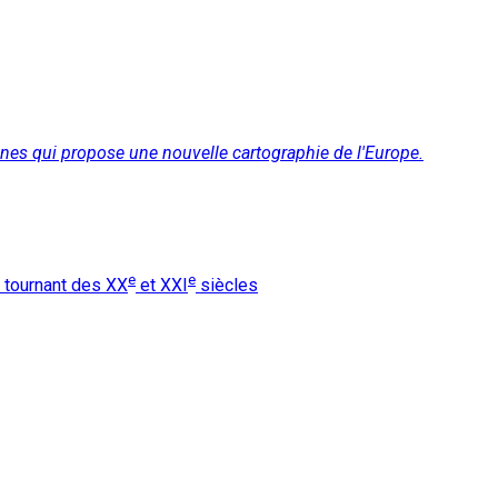
ines qui propose une nouvelle cartographie de l'Europe.
e
e
u tournant des XX
et XXI
siècles