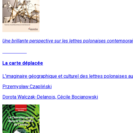
Une brillante perspective sur les lettres polonaises contempora
Lire la suite
La carte déplacée
L'imaginaire géographique et culturel des lettres polonaises a
Przemysław Czapliński
Dorota Walczak-Delanois, Cécile Bocianowski