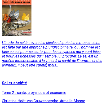
L'étude du sel à travers les siècles depuis les temps anciens
est faite par une approche pluridisciplinaire, où l'homme est
face au sel pour sa santé, pour les croyances qui y sont liées
et pour les richesses qu’il semble lui procurer. Le sel est un
minéral indispensable à la vie et à la santé de l’homme et des
animaux, il peut être curatif, mais..
Lire la suite
Sel et société
Tome 2 : santé, croyances et économie
Christine Hoët-van Cauwenberghe, Armelle Masse