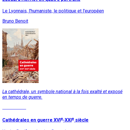
Le Lyonnais, l'humaniste, le politique et l'européen
Bruno Benoit
La cathédrale, un symbole national à la fois exalté et exposé
en temps de guerre.
Lire la suite
e
e
Cathédrales en guerre XVI
-XXI
siècle