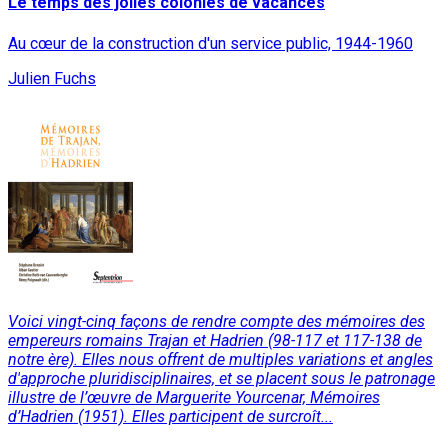
Le temps des jolies colonies de vacances
Au cœur de la construction d'un service public, 1944-1960
Julien Fuchs
Voici vingt-cinq façons de rendre compte des mémoires des
empereurs romains Trajan et Hadrien (98-117 et 117-138 de
notre ère). Elles nous offrent de multiples variations et angles
d'approche pluridisciplinaires, et se placent sous le patronage
illustre de l’œuvre de Marguerite Yourcenar, Mémoires
d’Hadrien (1951). Elles participent de surcroît...