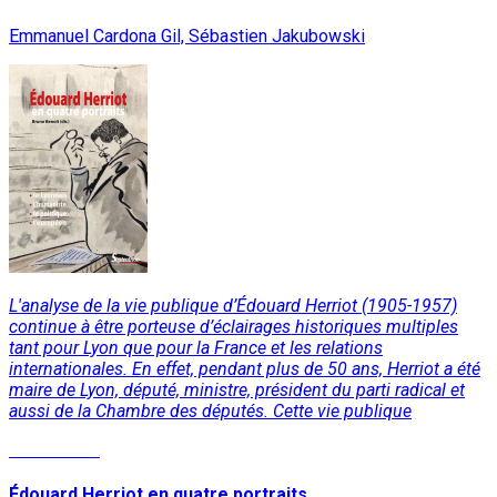
Emmanuel Cardona Gil, Sébastien Jakubowski
L'analyse de la vie publique d’Édouard Herriot (1905-1957)
continue à être porteuse d’éclairages historiques multiples
tant pour Lyon que pour la France et les relations
internationales. En effet, pendant plus de 50 ans, Herriot a été
maire de Lyon, député, ministre, président du parti radical et
aussi de la Chambre des députés. Cette vie publique
Lire la suite
Édouard Herriot en quatre portraits