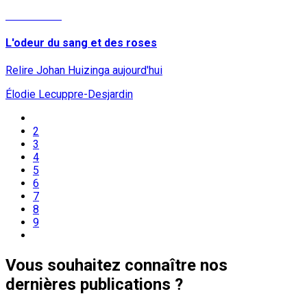
Lire la suite
L'odeur du sang et des roses
Relire Johan Huizinga aujourd'hui
Élodie Lecuppre-Desjardin
2
3
4
5
6
7
8
9
Vous souhaitez connaître nos
dernières publications ?