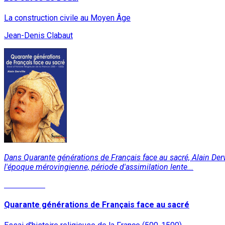
La construction civile au Moyen Âge
Jean-Denis Clabaut
Dans Quarante générations de Français face au sacré, Alain Dervi
l'époque mérovingienne, période d'assimilation lente...
Lire la suite
Quarante générations de Français face au sacré