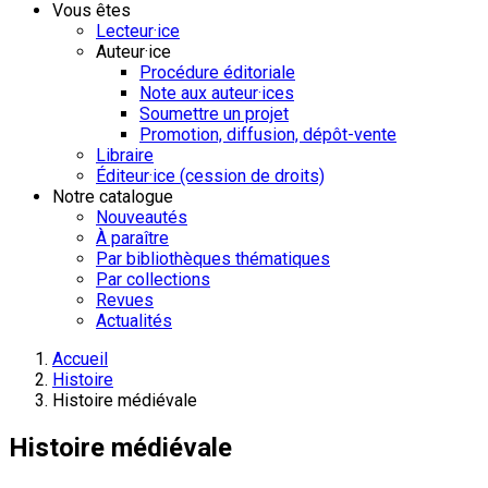
Vous êtes
Lecteur·ice
Auteur·ice
Procédure éditoriale
Note aux auteur·ices
Soumettre un projet
Promotion, diffusion, dépôt-vente
Libraire
Éditeur·ice (cession de droits)
Notre catalogue
Nouveautés
À paraître
Par bibliothèques thématiques
Par collections
Revues
Actualités
Accueil
Histoire
Histoire médiévale
Histoire médiévale