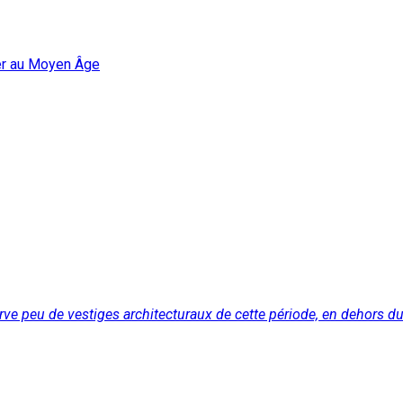
er au Moyen Âge
peu de vestiges architecturaux de cette période, en dehors du bef