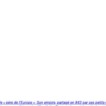
 père de l'Europe ». Son empire, partagé en 843 par ses petits-f