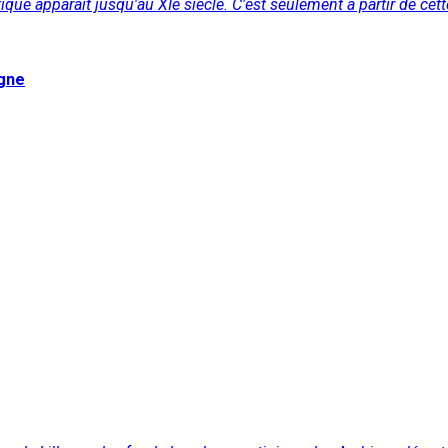
que apparaît jusqu'au XIe siècle. C'est seulement à partir de ce
agne