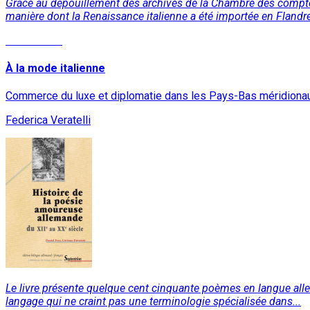
Grâce au dépouillement des archives de la Chambre des comptes 
manière dont la Renaissance italienne a été importée en Flandre
Lire la suite
À la mode italienne
Commerce du luxe et diplomatie dans les Pays-Bas méridiona
Federica Veratelli
Le livre présente quelque cent cinquante poèmes en langue alle
langage qui ne craint pas une terminologie spécialisée dans...