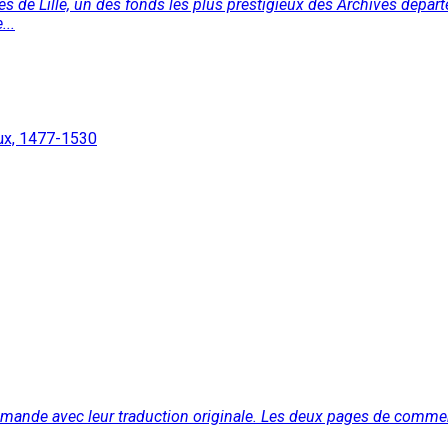
de Lille, un des fonds les plus prestigieux des Archives départem
...
ux, 1477-1530
mande avec leur traduction originale. Les deux pages de comment