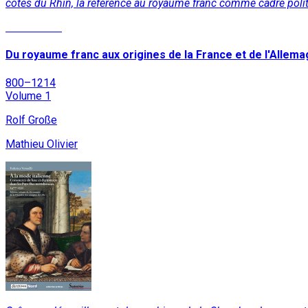
côtés du Rhin, la référence au royaume franc comme cadre politi
Lire la suite
Du royaume franc aux origines de la France et de l'Allem
800–1214
Volume 1
Rolf Große
Mathieu Olivier