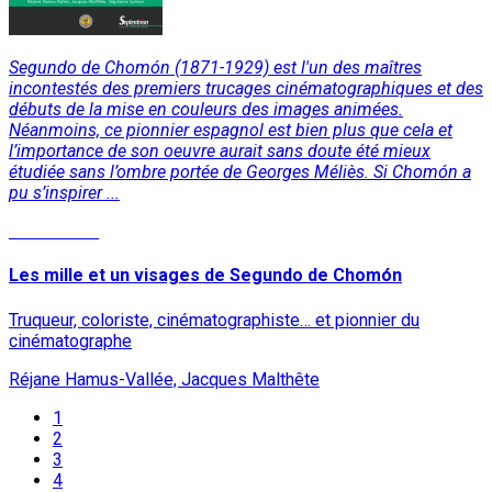
Segundo de Chomón (1871-1929) est l'un des maîtres
incontestés des premiers trucages cinématographiques et des
débuts de la mise en couleurs des images animées.
Néanmoins, ce pionnier espagnol est bien plus que cela et
l’importance de son oeuvre aurait sans doute été mieux
étudiée sans l’ombre portée de Georges Méliès. Si Chomón a
pu s’inspirer ...
Lire la suite
Les mille et un visages de Segundo de Chomón
Truqueur, coloriste, cinématographiste… et pionnier du
cinématographe
Réjane Hamus-Vallée, Jacques Malthête
1
2
3
4