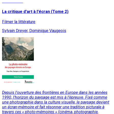
Lire la suite
La critique d'art à l'écran (Tome 2)
Filmer la littérature
Sylvain Dreyer, Dominique Vaugeois
Depuis l'ouverture des frontières en Europe dans les années
1990, l’horizon du paysage est mis à l’épreuve. Fixé comme
une photographie dans la culture visuelle, le paysage devient
un écran-mémoire et fait résonner une tradition picturale à
travers ces « photo-mémoires » (cinéma, photographie,