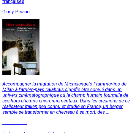
françaises
Giusy Pisano
Accompagner la migration de Michelangelo Frammartino de
Milan à l'arrière-pays calabrais signifie être convié dans un
univers cinématographique où le champ humain fourmille de
ses hors-champs environnementaux. Dans les créations de ce
réalisateur italien peu connu et étudié en France, un berger
semble se transformer en chevreau à sa mort, des ...
Lire la suite