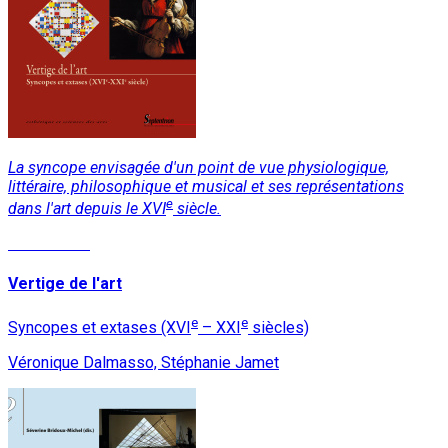
La syncope envisagée d'un point de vue physiologique,
littéraire, philosophique et musical et ses représentations
e
dans l'art depuis le XVI
siècle.
Lire la suite
Vertige de l'art
e
e
Syncopes et extases (XVI
– XXI
siècles)
Véronique Dalmasso, Stéphanie Jamet