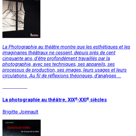
La Photographie au théâtre
montre que les esthétiques et les
imaginaires théâtraux ne cessent, depuis près de cent
cinquante ans, d'être profondément travaillés par la
photographie, avec ses techniques, ses appareils, ses
processus de production, ses images, leurs usages et leurs
circulations. Au fil de réflexions théoriques, d’analyses ...
Lire la suite
e
e
La photographie au théâtre, XIX
-XXI
siècles
Brigitte Joinnault