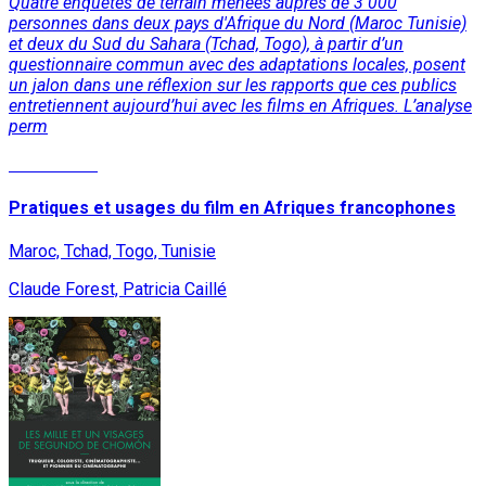
Quatre enquêtes de terrain menées auprès de 3 000
personnes dans deux pays d'Afrique du Nord (Maroc Tunisie)
et deux du Sud du Sahara (Tchad, Togo), à partir d’un
questionnaire commun avec des adaptations locales, posent
un jalon dans une réflexion sur les rapports que ces publics
entretiennent aujourd’hui avec les films en Afriques. L’analyse
perm
Lire la suite
Pratiques et usages du film en Afriques francophones
Maroc, Tchad, Togo, Tunisie
Claude Forest, Patricia Caillé