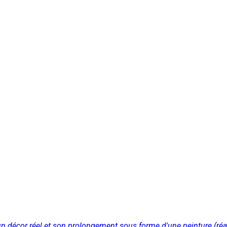
 décor réel et son prolongement sous forme d'une peinture (réa