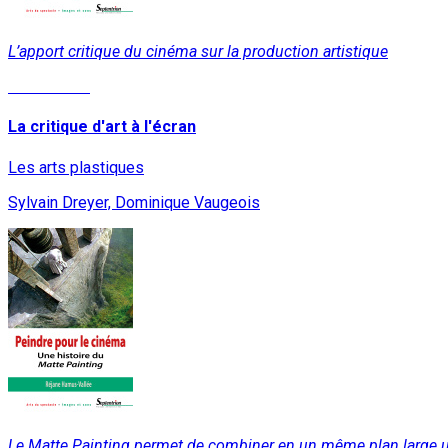
L’apport critique du cinéma sur la production artistique
Lire la suite
La critique d'art à l'écran
Les arts plastiques
Sylvain Dreyer, Dominique Vaugeois
Le Matte Painting permet de combiner en un même plan large un