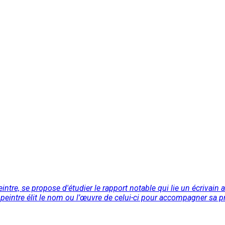
intre, se propose d'étudier le rapport notable qui lie un écrivain 
 peintre élit le nom ou l’œuvre de celui-ci pour accompagner sa pr