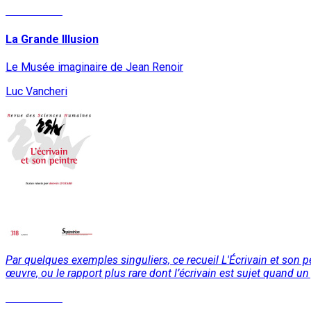
Lire la suite
La Grande Illusion
Le Musée imaginaire de Jean Renoir
Luc Vancheri
Par quelques exemples singuliers, ce recueil L'Écrivain et son pe
œuvre, ou le rapport plus rare dont l’écrivain est sujet quand un
Lire la suite