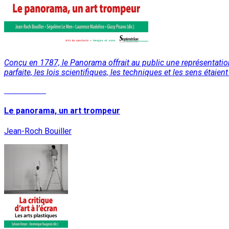
Conçu en 1787, le Panorama offrait au public une représentation
parfaite, les lois scientifiques, les techniques et les sens étaie
Lire la suite
Le panorama, un art trompeur
Jean-Roch Bouiller