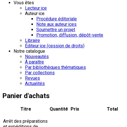
Vous êtes
Lecteur·ice
Auteur·ice
Procédure éditoriale
Note aux auteur·ices
Soumettre un projet
Promotion, diffusion, dépôt-vente
Libraire
Éditeur·ice (cession de droits)
Notre catalogue
Nouveautés
À paraître
Par bibliothèques thématiques
Par collections
Revues
Actualités
Panier d'achats
Titre
Quantité
Prix
Total
Arrêt des préparations
et expéditions de