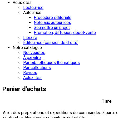
Vous êtes
Lecteur·ice
Auteur·ice
Procédure éditoriale
Note aux auteur·ices
Soumettre un projet
Promotion, diffusion, dépôt-vente
Libraire
Éditeur·ice (cession de droits)
Notre catalogue
Nouveautés
À paraître
Par bibliothèques thématiques
Par collections
Revues
Actualités
Panier d'achats
Titre
Arrêt des préparations et expéditions de commandes à partir du 
septembre. Nous vous souhaitons un bel été !