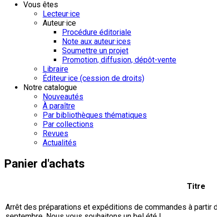
Vous êtes
Lecteur·ice
Auteur·ice
Procédure éditoriale
Note aux auteur·ices
Soumettre un projet
Promotion, diffusion, dépôt-vente
Libraire
Éditeur·ice (cession de droits)
Notre catalogue
Nouveautés
À paraître
Par bibliothèques thématiques
Par collections
Revues
Actualités
Panier d'achats
Titre
Arrêt des préparations et expéditions de commandes à partir du 
septembre. Nous vous souhaitons un bel été !